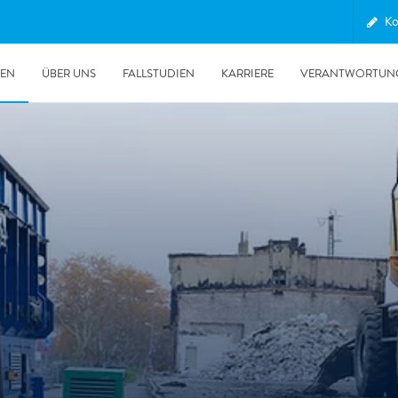
Ko
GEN
ÜBER UNS
FALLSTUDIEN
KARRIERE
VERANTWORTUN
30.06.2026
Unsere POLYGON Ente wieder im Auslandseinsatz