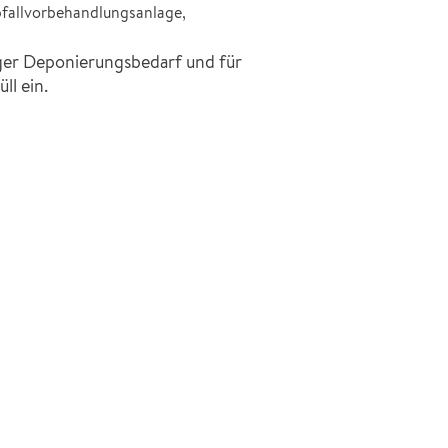
bfallvorbehandlungsanlage,
ger Deponierungsbedarf und für
l ein.