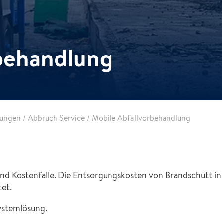
behandlung
tungen
/
Abbruch Service
/
Mobile Abfallvorbehandlung
und Kostenfalle. Die Entsorgungskosten von Brandschutt i
tet.
ystemlösung.