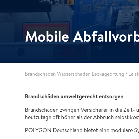
Service für Gebäude & Infrastruktur
Die Ziele der vereinten Nationen für nachhaltige
Kfz-Sanierung
Wochen wieder geöffnet
Entwicklung
Abbruch Service
Nachhaltigkeit
Kfz-Sanierung
Mobile Abfallvor
Marine Service
Weitere Dienstleistungen
GLASSRESQ
Brandschaden Wasserschaden Leckageortung
/
Leis
Digitale Schadenlösungen
Inspektion+
Brandschäden umweltgerecht entsorgen
Brandschäden zwingen Versicherer in die Zeit- 
heutzutage oft höher als der Abbruch selbst kos
POLYGON Deutschland bietet eine modulare S