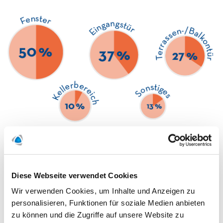
Diese Webseite verwendet Cookies
Rund 90 % der eingebauten Fenster sind schlecht gegen
Einbruch gesichert und lassen sich in weniger als zwei
Wir verwenden Cookies, um Inhalte und Anzeigen zu
Minuten aufbrechen.
personalisieren, Funktionen für soziale Medien anbieten
zu können und die Zugriffe auf unsere Website zu