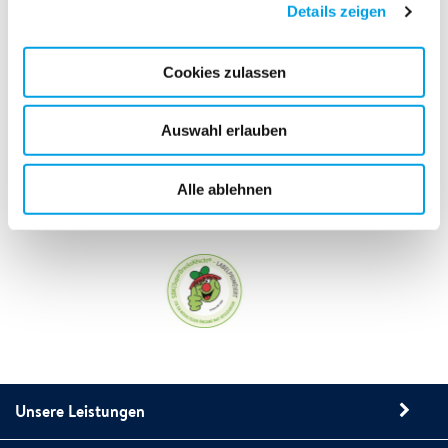
Im Bedarfsfall auch Komplettsanierung
Details zeigen
Je früher gehandelt wird, desto einfacher kann das
Schimmelproblem beseitigt werden.
Cookies zulassen
Auswahl erlauben
Alle ablehnen
Unsere Leistungen