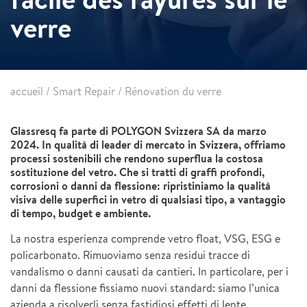
verre
accueil
/
Smart Repair
/
Rénovation du verre
Glassresq fa parte di POLYGON Svizzera SA da marzo
2024. In qualità di leader di mercato in Svizzera, offriamo
processi sostenibili che rendono superflua la costosa
sostituzione del vetro. Che si tratti di graffi profondi,
corrosioni o danni da flessione: ripristiniamo la qualità
visiva delle superfici in vetro di qualsiasi tipo, a vantaggio
di tempo, budget e ambiente.
La nostra esperienza comprende vetro float, VSG, ESG e
policarbonato. Rimuoviamo senza residui tracce di
vandalismo o danni causati da cantieri. In particolare, per i
danni da flessione fissiamo nuovi standard: siamo l’unica
azienda a risolverli senza fastidiosi effetti di lente.