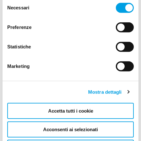
Selezione
Necessari
del
consenso
Preferenze
Economie domestiche
L’assistenza individuale e su misura per le economie
domestiche.
Statistiche
Marketing
Mostra dettagli
Accetta tutti i cookie
Acconsenti ai selezionati