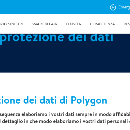
Emerg
IZIO SINISTRI
SMART REPAIR
FENSTER
COMPETENZA
RE
 protezione dei dati
zione dei dati di Polygon
29.06.2026
nseguenza elaboriamo i vostri dati sempre in modo affidabi
Sinistre majeur dans l’entreprise: comment minimiser les
l dettaglio in che modo elaboriamo i vostri dati personali e 
arrêts d’activité et préserver les actifs.