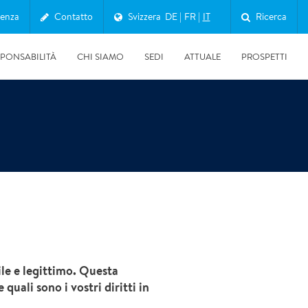
enza
Contatto
Svizzera
DE
FR
IT
Ricerca
SPONSABILITÀ
CHI SIAMO
SEDI
ATTUALE
PROSPETTI
02.06.2026
le e legittimo. Questa
Appartamento da accumulo compulsivo: cosa c’è davvero
quali sono i vostri diritti in
dietro e cosa fare ora