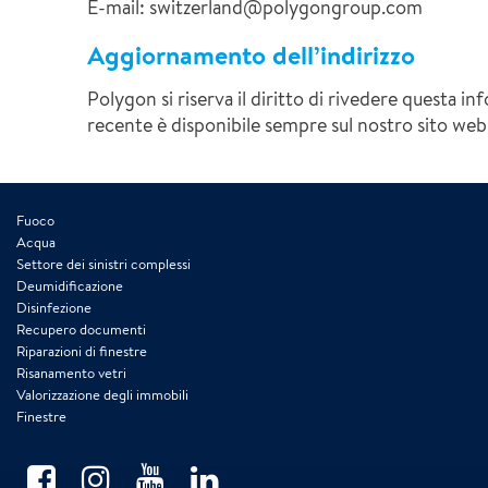
E-mail: switzerland@polygongroup.com
Aggiornamento dell’indirizzo
Polygon si riserva il diritto di rivedere questa in
recente è disponibile sempre sul nostro sito we
Fuoco
Acqua
Settore dei sinistri complessi
Deumidificazione
Disinfezione
Recupero documenti
Riparazioni di finestre
Risanamento vetri
Valorizzazione degli immobili
Finestre