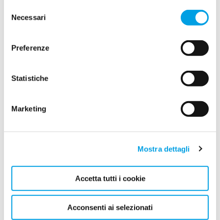
Selezione
immediatamente sul display, anche attraverso muri
Necessari
spessi.
del
consenso
Metodo del gas tracciante:
Per perdite
estremamente piccole, riempiamo la tubazione con
Preferenze
una miscela gassosa speciale e non tossica. Dove il
gas fuoriesce e diffonde nel terreno, i nostri sensori
attivano l’allarme.
Statistiche
Marketing
Mostra dettagli
Accetta tutti i cookie
Acconsenti ai selezionati