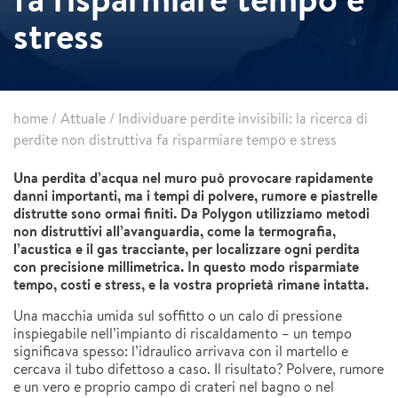
stress
home
/
Attuale
/
Individuare perdite invisibili: la ricerca di
perdite non distruttiva fa risparmiare tempo e stress
Una perdita d’acqua nel muro può provocare rapidamente
danni importanti, ma i tempi di polvere, rumore e piastrelle
distrutte sono ormai finiti. Da Polygon utilizziamo metodi
non distruttivi all’avanguardia, come la termografia,
l’acustica e il gas tracciante, per localizzare ogni perdita
con precisione millimetrica. In questo modo risparmiate
tempo, costi e stress, e la vostra proprietà rimane intatta.
Una macchia umida sul soffitto o un calo di pressione
inspiegabile nell’impianto di riscaldamento – un tempo
significava spesso: l’idraulico arrivava con il martello e
cercava il tubo difettoso a caso. Il risultato? Polvere, rumore
e un vero e proprio campo di crateri nel bagno o nel