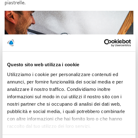
piastrelle.
Questo sito web utilizza i cookie
Utilizziamo i cookie per personalizzare contenuti ed
annunci, per fornire funzionalità dei social media e per
analizzare il nostro traffico. Condividiamo inoltre
informazioni sul modo in cui utilizzi il nostro sito con i
nostri partner che si occupano di analisi dei dati web,
I nostri “strumenti da detective” in sintesi
pubblicità e social media, i quali potrebbero combinarle
Termografia a infrarossi:
con altre informazioni che hai fornito loro o che hanno
Con le nostre telecamere
termiche rendiamo visibili le differenze di
raccolto dal tuo utilizzo dei loro servizi.
temperatura. Una perdita su una tubazione
dell’acqua calda o del riscaldamento appare