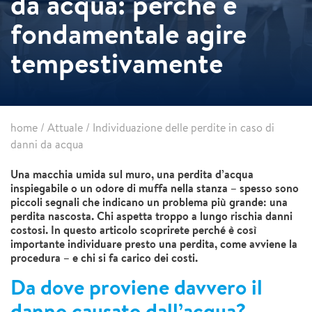
da acqua: perché è
fondamentale agire
tempestivamente
home
/
Attuale
/
Individuazione delle perdite in caso di
danni da acqua
Una macchia umida sul muro, una perdita d’acqua
inspiegabile o un odore di muffa nella stanza – spesso sono
piccoli segnali che indicano un problema più grande: una
perdita nascosta. Chi aspetta troppo a lungo rischia danni
costosi. In questo articolo scoprirete perché è così
importante individuare presto una perdita, come avviene la
procedura – e chi si fa carico dei costi.
Da dove proviene davvero il
danno causato dall’acqua?