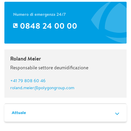
Numero di emergenza 24/7
0848 24 00 00
Roland Meier
Responsabile settore deumidificazione
+41 79 808 60 46
roland.meier@polygongroup.com
Attuale