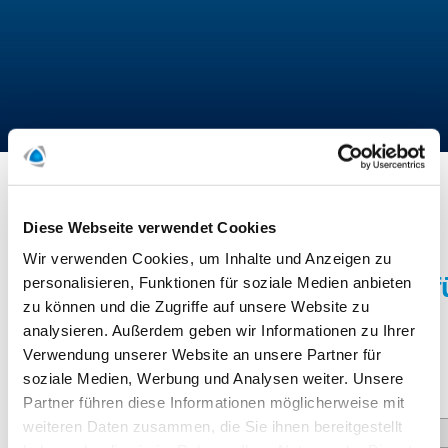
Start
/
Newsletter
/
Newsletter Anmeldung
Diese Webseite verwendet Cookies
Wir verwenden Cookies, um Inhalte und Anzeigen zu
Registrieren Sie sich hier 
personalisieren, Funktionen für soziale Medien anbieten
zu können und die Zugriffe auf unsere Website zu
analysieren. Außerdem geben wir Informationen zu Ihrer
Newsletter
Verwendung unserer Website an unsere Partner für
soziale Medien, Werbung und Analysen weiter. Unsere
E-Mail
Partner führen diese Informationen möglicherweise mit
weiteren Daten zusammen, die Sie ihnen bereitgestellt