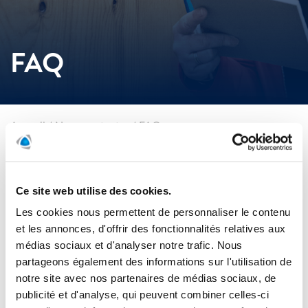
FAQ
Accueil
/
Nous contacter
/
FAQ
Chez Polygon France nous souhaitons répondre au mieux à
vos besoins et surtout être à vos côtés le rapidement
Ce site web utilise des cookies.
possible. Pour ce faire voici un ensemble de questions qui
vous fournirons tous ce que vous devez savoir sur nos
Les cookies nous permettent de personnaliser le contenu
services.
et les annonces, d'offrir des fonctionnalités relatives aux
médias sociaux et d'analyser notre trafic. Nous
Quels services proposez-vous ?
partageons également des informations sur l'utilisation de
notre site avec nos partenaires de médias sociaux, de
Nous intervenons dans : le traitement de l’air, la
Comment vous contacter ?
publicité et d'analyse, qui peuvent combiner celles-ci
décontamination après incendie, la maitrise des climats, le