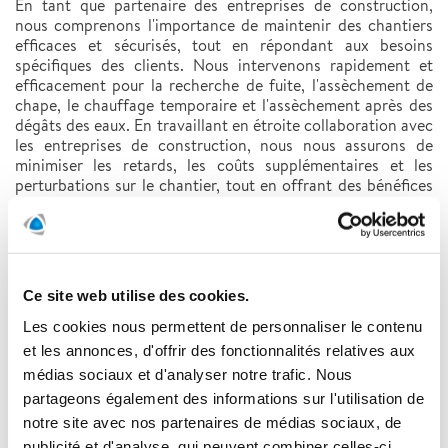
En tant que partenaire des entreprises de construction,
nous comprenons l'importance de maintenir des chantiers
efficaces et sécurisés, tout en répondant aux besoins
spécifiques des clients. Nous intervenons rapidement et
efficacement pour la recherche de fuite, l'assèchement de
chape, le chauffage temporaire et l'assèchement après des
dégâts des eaux. En travaillant en étroite collaboration avec
les entreprises de construction, nous nous assurons de
minimiser les retards, les coûts supplémentaires et les
perturbations sur le chantier, tout en offrant des bénéfices
tangibles pour les clients, tels qu'une meilleure qualité de
construction, une réduction des risques de dommages
futurs et une satisfaction client accrue.
Ce site web utilise des cookies.
Les avantages de travailler avec Polygon
Les cookies nous permettent de personnaliser le contenu
et les annonces, d'offrir des fonctionnalités relatives aux
Évaluation complète :
Forts de notre expérience,
médias sociaux et d'analyser notre trafic. Nous
nous offrons une approche globale pour analyser et
partageons également des informations sur l'utilisation de
résoudre les impacts d'un sinistre.
notre site avec nos partenaires de médias sociaux, de
Réduction des retards :
Grâce à notre réactivité et à
publicité et d'analyse, qui peuvent combiner celles-ci