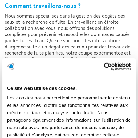
Comment travaillons-nous ?
Nous sommes spécialisés dans la gestion des dégâts des
eaux et la recherche de fuite. En travaillant en étroite
collaboration avec vous, nous offrons des solutions
complètes pour prévenir et résoudre les dommages causés
par les fuites d'eau. Que ce soit pour des interventions
d'urgence suite à un dégât des eaux ou pour des travaux de
recherche de fuite planifiés, notre équipe expérimentée est
là pour vous fournir un service fiable et efficace.
Les avantages de travailler avec Polygon
Ce site web utilise des cookies.
Réactivité :
Nous réagissons rapidement pour limiter
Les cookies nous permettent de personnaliser le contenu
les dommages et préserver la valeur des biens,
et les annonces, d'offrir des fonctionnalités relatives aux
minimisant ainsi les perturbations pour vos
médias sociaux et d'analyser notre trafic. Nous
copropriétaires.
partageons également des informations sur l'utilisation de
Solutions complètes :
Nous offrons des solutions
notre site avec nos partenaires de médias sociaux, de
complètes pour gérer tous types de sinistres, en
publicité et d'analyse, qui peuvent combiner celles-ci