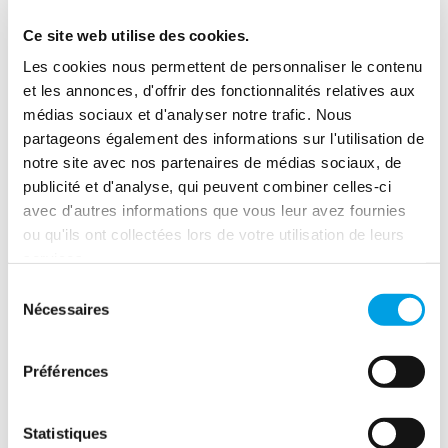
personnalisé, adapté à chaque situation. Notre engagement
envers l'excellence du service et notre aptitude à répondre
Ce site web utilise des cookies.
promptement aux demandes font de nous le choix de
prédilection pour de nombreux professionnels.
Les cookies nous permettent de personnaliser le contenu
et les annonces, d'offrir des fonctionnalités relatives aux
Nos services
médias sociaux et d'analyser notre trafic. Nous
partageons également des informations sur l'utilisation de
Chez Polygon France, nous offrons une gamme complète de
notre site avec nos partenaires de médias sociaux, de
services pour répondre à tous vos besoins en matière
publicité et d'analyse, qui peuvent combiner celles-ci
d'intervention après sinistres :
avec d'autres informations que vous leur avez fournies
Assèchement
:
Grâce à nos machines nous pouvons
ou qu'ils ont collectées lors de votre utilisation de leurs
éliminer l'humidité et prévenir les dommages futurs.
services.
Décontamination
:
Notre équipe qualifiée est
Sélection
équipée pour nettoyer et désinfecter les zones
Nécessaires
du
touchées, assurant un environnement sûr et sain.
consentement
Recherche de fuite
:
Nous utilisons des méthodes
Préférences
avancées pour localiser les fuites et prévenir les
dégâts supplémentaires.
Statistiques
Démolition
:
Si nécessaire, nous pouvons démolir et