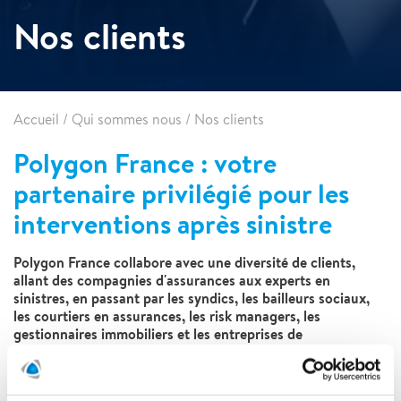
Nos clients
Accueil
/
Qui sommes nous
/
Nos clients
Polygon France : votre
partenaire privilégié pour les
interventions après sinistre
Polygon France collabore avec une diversité de clients,
allant des compagnies d'assurances aux experts en
sinistres, en passant par les syndics, les bailleurs sociaux,
les courtiers en assurances, les risk managers, les
gestionnaires immobiliers et les entreprises de
construction. Nous reconnaissons que chaque client
possède des besoins et des attentes spécifiques. C'est
pourquoi nous nous efforçons de fournir un service