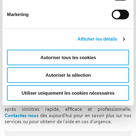
évacuer les structures endommagées en toute
sécurité.
Marketing
Rénovation
:
Notre équipe expérimentée peut
restaurer votre propriété à son état d'origine.
Désamiantage
:
Nous sommes certifiés pour gérer en
Afficher les détails
toute sécurité et éliminer l'amiante, assurant la
sécurité de tous les occupants.
Autoriser tous les cookies
Sauvetage de documents
:
En cas de sinistre, nous
mettons tout en œuvre pour sauver vos documents
importants, garantissant la continuité de vos
Autoriser la sélection
activités.
Utiliser uniquement les cookies nécessaires
Faites confiance à Polygon France pour une intervention
après sinistres rapide, efficace et professionnelle.
Contactez-nous
dès aujourd'hui pour en savoir plus sur nos
services ou pour obtenir de l'aide en cas d'urgence.