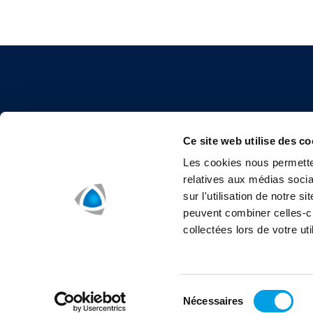
Ce site web utilise des co
Les cookies nous permetten
relatives aux médias socia
sur l'utilisation de notre 
POLYGON FRANCE
peuvent combiner celles-ci
collectées lors de votre uti
69-71 rue du chevaleret
75013 Paris
Sélection
Nécessaires
Politique de confidentialité de site Web externe Polygon
Politiq
du