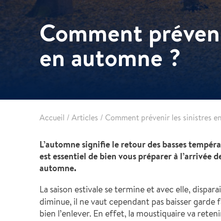
Maitrise des climats
Comment prévenir
Imagerie industrielle
Réparation plomberie
en automne ?
Démolition
Primo+
Accueil
/
Articles
/
Comment prévenir les sinistres e
L’automne signifie le retour des basses tempéra
est essentiel de bien vous préparer à l’arrivée d
automne.
La saison estivale se termine et avec elle, dispara
diminue, il ne vaut cependant pas baisser garde fa
bien l’enlever. En effet, la moustiquaire va reten