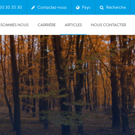
00 30 35 30
Contactez-nous
Pays
Recherche
 SOMMES NOUS
CARRIÈRE
ARTICLES
NOUS CONTACTER
03/04/2025
5 signes qu’une fuite d’eau invisible menace votre
copropriété