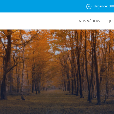
Urgence: 08
NOS MÉTIERS
QUI
30/04/2025
Désamiantage au CEA : Une expertise signée Polygon
France