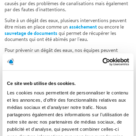
causés par des problèmes de canalisations mais également
par des fautes d'inattentions.
Suite à un dégât des eaux, plusieurs interventions peuvent
assèchement
être mises en place comme un
ou encore le
sauvetage de documents
qui permet de récupérer les
documents qui ont été abimés par l'eau.
Pour prévenir un dégât des eaux, nos équipes peuvent
recherche de fuite
intervenir pour de la
. L'une des
endoscopie
techniques utilisées par Polygon est l'
.
Ce site web utilise des cookies.
Retrouvez ci-dessous deux interventions réalisées par
Polygon France :
Les cookies nous permettent de personnaliser le contenu
et les annonces, d'offrir des fonctionnalités relatives aux
Assèchement suite à un dégât des eaux
-
à Paris
médias sociaux et d'analyser notre trafic. Nous
Assèchement d'une chape
-
par les équipes de maitrise du
partageons également des informations sur l'utilisation de
climat dans le Nord
notre site avec nos partenaires de médias sociaux, de
publicité et d'analyse, qui peuvent combiner celles-ci