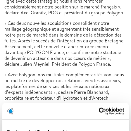
ligne avec cette stratégie ; nous allons renforcer
considérablement notre position sur le marché français »,
déclare Axel Gränitz, PDG et président du groupe Polygon.
« Ces deux nouvelles acquisitions consolident notre
maillage géographique et augmentent très sensiblement
notre part de marché dans le domaine de la détection des
fuites. Après le succès de l’intégration du groupe Bretagne
Assèchement, cette nouvelle étape renforce encore
davantage POLYGON France, et confirme notre stratégie
de devenir un acteur clé dans nos cœurs de métier »,
déclare Julien Meyniel, Président de Polygon France.
« Avec Polygon, nos multiples complémentarités vont nous
permettre de développer nos relations avec les assureurs,
les plateformes de services et les réseaux nationaux
d’experts indépendants », déclare Pierre Blanchard,
propriétaire et fondateur d’Hydrotech et d’Aretech.
Pour de plus amples informations, veuillez contacter:
Martin Hamner, directeur financier de Polygon
martin.hamner@polygongroup.com
E-mail
Téléphone : +46 (0) 70 607 85 79