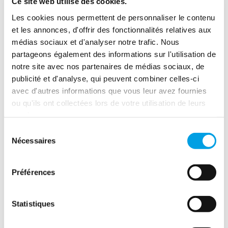
Ce site web utilise des cookies.
Polygon est spécialiste mondial et le leader du marché
Les cookies nous permettent de personnaliser le contenu
européen dans le domaine du contrôle des dommages
et les annonces, d'offrir des fonctionnalités relatives aux
matériels. Sur 3 continents et dans 14 pays, nos 4 500
professionnels préviennent, contrôlent et atténuent les
médias sociaux et d'analyser notre trafic. Nous
effets de l’eau, du feu et du climat. Nos solutions innovantes
partageons également des informations sur l'utilisation de
et sur mesure combinent les personnes, les connaissances et
notre site avec nos partenaires de médias sociaux, de
la technologie pour un large éventail de segments de
publicité et d'analyse, qui peuvent combiner celles-ci
clientèle.
avec d'autres informations que vous leur avez fournies
ou qu'ils ont collectées lors de votre utilisation de leurs
latest
services.
Sélection
Nécessaires
du
related
consentement
Préférences
Statistiques