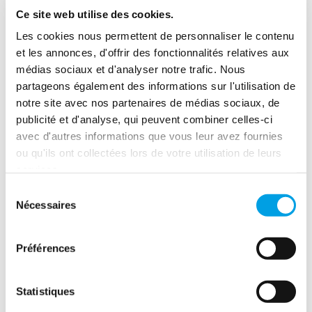
pour éviter qu’il ne surchauffe. Les poussières doivent
Ce site web utilise des cookies.
également être nettoyées régulièrement du haut des
Les cookies nous permettent de personnaliser le contenu
appareils et du condenseur derrière eux, et la sortie de
condensation à l’intérieur de l’appareil de réfrigération doit
et les annonces, d'offrir des fonctionnalités relatives aux
être maintenue propre.
médias sociaux et d'analyser notre trafic. Nous
partageons également des informations sur l'utilisation de
notre site avec nos partenaires de médias sociaux, de
Vous devriez envisager de mettre à niveau les appareils
publicité et d'analyse, qui peuvent combiner celles-ci
ménagers vers des modèles plus récents avant qu’ils ne
avec d'autres informations que vous leur avez fournies
cessent complètement de fonctionner. Plus la machine est
ou qu'ils ont collectées lors de votre utilisation de leurs
ancienne, plus il est probable qu’il y ait un risque de
services.
dommages. De plus, les nouvelles machines sont plus
économes en termes de consommation d’eau et
Sélection
d’électricité.
Nécessaires
du
consentement
Vérifiez régulièrement les tuyaux et les joints
Préférences
Même une installation professionnelle ne garantit pas que
les tuyaux et les joints dureront indéfiniment. Par exemple,
Statistiques
il est recommandé de remplacer le tuyau du lave-vaisselle