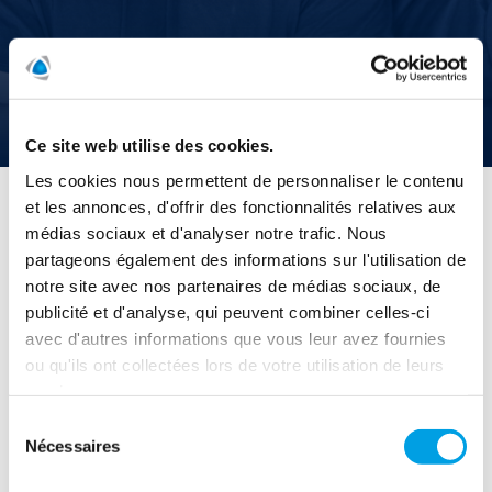
Nos employés
Ce site web utilise des cookies.
Les cookies nous permettent de personnaliser le contenu
Accueil
/
Qui sommes nous
/
Nos employés
et les annonces, d'offrir des fonctionnalités relatives aux
médias sociaux et d'analyser notre trafic. Nous
Travaillez chez Polygon
partageons également des informations sur l'utilisation de
notre site avec nos partenaires de médias sociaux, de
Nos collaborateurs font la différence. Ils rencontrent
publicité et d'analyse, qui peuvent combiner celles-ci
chaque jour des clients ayant subi un sinistre. Ils
avec d'autres informations que vous leur avez fournies
s’engagent à restaurer les biens endommagés dans les plus
ou qu'ils ont collectées lors de votre utilisation de leurs
brefs délais tout en accompagnant humainement les
clients.
services.
Sélection
Nos collaborateurs sont fiers de leur travail et de leur
Nécessaires
mission : aider efficacement les clients. Polygon est
du
conscient qu’elle doit son succès à ses collaborateurs qui se
consentement