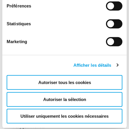
sentent impliqués et qui disposent de compétences
Préférences
orientées vers la communication et la performance.
Statistiques
Marketing
Afficher les détails
Autoriser tous les cookies
Autoriser la sélection
Interviews
Utiliser uniquement les cookies nécessaires
Retrouvez les témoignages des collaborateurs de
Polygon France.