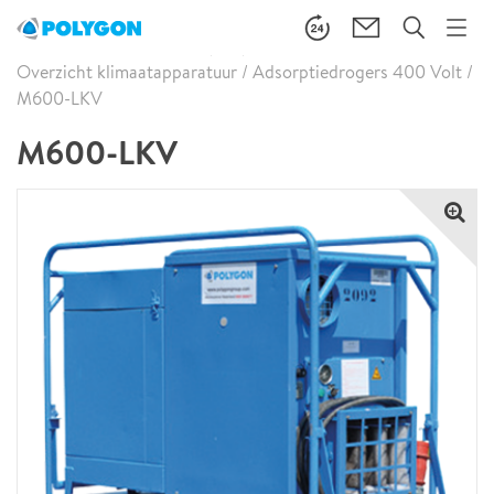
Start
/
Onze diensten
/
Tijdelijke klimaatcontrole
/
Overzicht klimaatapparatuur
/
Adsorptiedrogers 400 Volt
/
M600-LKV
M600-LKV