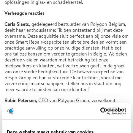
oplossingen in glas- en schadeherstel.
Verheugde reacties
Carla Slaets,
gedelegeerd bestuurder van Polygon Belgium,
deelt haar enthousiasme: "Ik ben ontzettend blij met deze
overname. Deze acquisitie sluit perfect aan bij onze visie om
onze Smart Repair-capaciteiten uit te breiden en vormt een
prachtige aanvulling op onze huidige diensten. Het biedt
ons talloze kansen om verder te groeien in België. We delen
dezelfde visie en waarden met betrekking tot onze
medewerkers en klanten, wat vertrouwen geeft in de groei
van onze sterke bedrijfscultuur. De bewezen expertise van
Respo Group en hun uitstekende klantrelaties, vooral met
verzekeringsmaatschappijen, stellen ons in staat om nog
meer waarde te bieden aan onze klanten."
Robin Petersen,
CEO van Polygon Group, verwelkomt
Respo Group bij Polygon: “We zijn verheugd om Respo
Group te verwelkomen bij Polygon. Hun expertise in Smart
Repair versterkt onze leidende positie in dit groeiende
segment en ondersteunt onze ambitie om innovatie in
schadeherstel te stimuleren. Met een sterke focus op
Deze website maakt gebruik van cookies