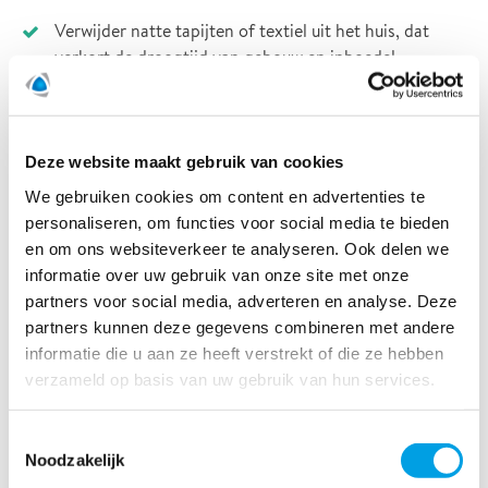
Verwijder natte tapijten of textiel uit het huis, dat
verkort de droogtijd van gebouw en inboedel.
Leg aluminiumfolie, houten blokken of bakjes
tussen meubels en vloerbekleding (vooral wanneer
natte tapijten niet verplaatst kunnen worden). Zo
Deze website maakt gebruik van cookies
wordt minder water opgenomen door het meubilair
We gebruiken cookies om content en advertenties te
en blijft de schade beperkt.
personaliseren, om functies voor social media te bieden
en om ons websiteverkeer te analyseren. Ook delen we
Verwijder overtollig water van beschadigde foto’s,
informatie over uw gebruik van onze site met onze
boeken of documenten en leg ze in een koele
partners voor social media, adverteren en analyse. Deze
ruimte (indien mogelijk in de koelkast of vriezer).
partners kunnen deze gegevens combineren met andere
Probeer in geen geval ze te drogen. Polygon kan
informatie die u aan ze heeft verstrekt of die ze hebben
documenten in koude of bevroren toestand met
verzameld op basis van uw gebruik van hun services.
behulp van een speciaal proces herstellen.
Wanneer de vriezer waterschade heeft opgelopen
Toestemmingsselectie
of werd uitgeschakeld, moet hij zo snel mogelijk
Noodzakelijk
worden schoongemaakt. De beschadigde of