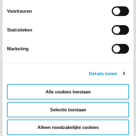
ontdooide voedingswaren moeten in de afvalbak.
Voorkeuren
Neem contact op met je verzekeraar en meld de
schade. De meeste assurantiemaatschappijen
Statistieken
hebben een hotline om incidenten te rapporteren.
Zorg ervoor dat je je polisnummer, persoonlijke
Marketing
informatie, een korte beschrijving van de schade
aan gebouw en uitrusting, en foto’s bij de hand
hebt.
Details tonen
Neem zelf contact op met een professioneel
herstelbedrijf, als je verzekeraar dat niet aanbiedt.
Alle cookies toestaan
Denk eraan
Selectie toestaan
Herstelwerk vergt tijd.
Zorg ervoor dat je goed verzekerd bent.
Alleen noodzakelijke cookies