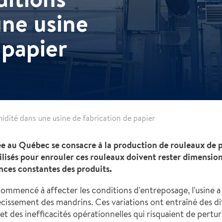
une usine
 papier
idité dans une usine de fabrication de papier
e au Québec se consacre à la production de rouleaux de pa
ilisés pour enrouler ces rouleaux doivent rester dimensio
nces constantes des produits.
 commencé à affecter les conditions d'entreposage, l'usine
issement des mandrins. Ces variations ont entraîné des dif
t des inefficacités opérationnelles qui risquaient de pertur