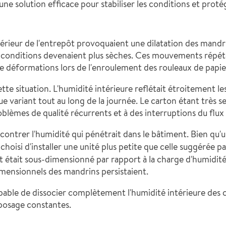
e solution efficace pour stabiliser les conditions et protég
intérieur de l'entrepôt provoquaient une dilatation des mand
s conditions devenaient plus sèches. Ces mouvements répét
de déformations lors de l'enroulement des rouleaux de papie
 situation. L'humidité intérieure reflétait étroitement les
ue variant tout au long de la journée. Le carton étant très se
lèmes de qualité récurrents et à des interruptions du flux d
 à contrer l'humidité qui pénétrait dans le bâtiment. Bien qu
choisi d'installer une unité plus petite que celle suggérée pa
t était sous-dimensionné par rapport à la charge d'humidité
dimensionnels des mandrins persistaient.
e capable de dissocier complètement l'humidité intérieure de
eposage constantes.