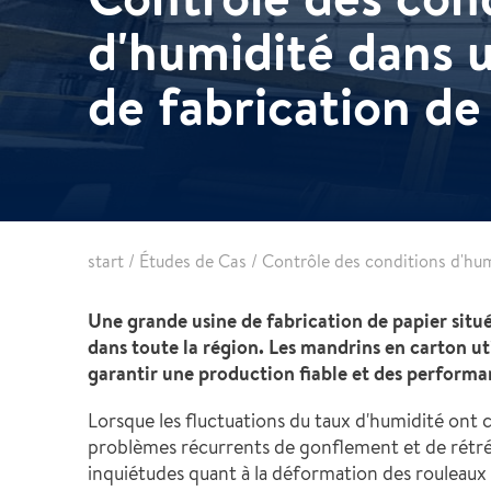
Détection de fuites
d'humidité dans 
de fabrication de
start
/
Études de Cas
/
Contrôle des conditions d'hum
Une grande usine de fabrication de papier situé
dans toute la région. Les mandrins en carton ut
garantir une production fiable et des performa
Lorsque les fluctuations du taux d'humidité ont
problèmes récurrents de gonflement et de rétréc
inquiétudes quant à la déformation des rouleaux e