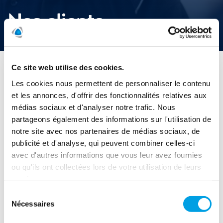
Nos clients
start
/
Qui sommes nous
/
Nos clients
Ce site web utilise des cookies.
Les cookies nous permettent de personnaliser le contenu
Nos clients
et les annonces, d'offrir des fonctionnalités relatives aux
médias sociaux et d'analyser notre trafic. Nous
Il est important pour nous de déterminer les besoins de nos
partageons également des informations sur l'utilisation de
clients, nous nous efforçons de comprendre ce qui est le
plus important pour nos clients en termes de qualité, de
notre site avec nos partenaires de médias sociaux, de
délai de réponse, de gestion de projet, de communication,
publicité et d'analyse, qui peuvent combiner celles-ci
de santé, de sécurité et d'environnement.
avec d'autres informations que vous leur avez fournies
ou qu'ils ont collectées lors de votre utilisation de leurs
Nos marchés diffèrent significativement mais notre
services.
clientèle est principalement composée de compagnies
d'assurance stables et de premier plan, ainsi que
Sélection
Nécessaires
d'entreprises, de ménages et d'organismes du secteur
du
public. Indépendamment de nos principaux segments de
consentement