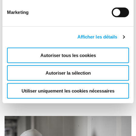
Marketing
Afficher les détails
Autoriser tous les cookies
Solutions Climatiques Temporaires
Autoriser la sélection
Nous contrôlons la température et l'humidité des bâtiments
grâce à des services de séchage, de refroidissement, de
chauffage et de surveillance à distance.
Utiliser uniquement les cookies nécessaires