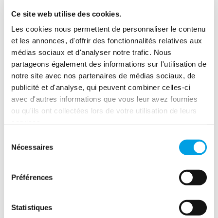
Ce site web utilise des cookies.
Les cookies nous permettent de personnaliser le contenu
et les annonces, d'offrir des fonctionnalités relatives aux
Restauration Après Incendie
médias sociaux et d'analyser notre trafic. Nous
partageons également des informations sur l'utilisation de
Les dégâts d'incendie peuvent dévaster une propriété. Agir
notre site avec nos partenaires de médias sociaux, de
rapidement est essentiel, car retarder le nettoyage aggrave
les dommages et prolonge la restauration.
publicité et d'analyse, qui peuvent combiner celles-ci
avec d'autres informations que vous leur avez fournies
ou qu'ils ont collectées lors de votre utilisation de leurs
services.
Sélection
Nécessaires
du
consentement
Préférences
Statistiques