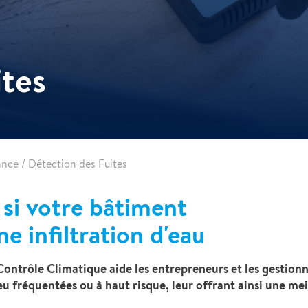
ites
ance
/
Détection des Fuites
si votre bâtiment
e infiltration d'eau
ontrôle Climatique aide les entrepreneurs et les gestionna
peu fréquentées ou à haut risque, leur offrant ainsi une meil