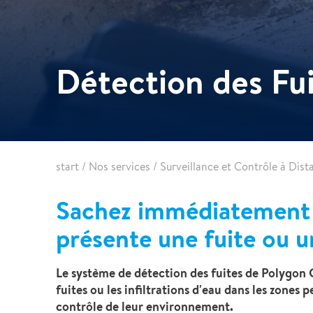
Détection de fuites
Détection des Fu
start
/
Nos services
/
Surveillance et Contrôle à Dist
Sachez immédiatement 
présente une fuite ou un
Le système de détection des fuites de Polygon C
fuites ou les infiltrations d'eau dans les zones 
contrôle de leur environnement.