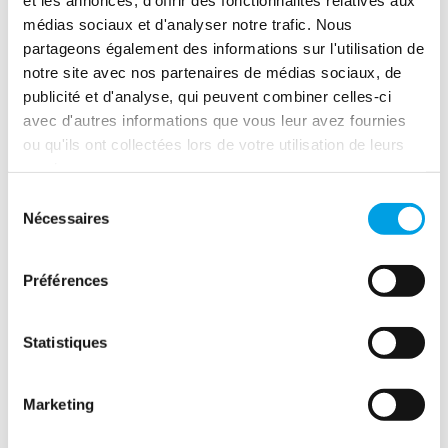
rapide et professionnelle est essentielle pour restaurer les
médias sociaux et d'analyser notre trafic. Nous
biens endommagés. Polygon France propose des services
partageons également des informations sur l'utilisation de
complets de restauration après incendie.
notre site avec nos partenaires de médias sociaux, de
publicité et d'analyse, qui peuvent combiner celles-ci
LIRE LA SUITE
avec d'autres informations que vous leur avez fournies
ou qu'ils ont collectées lors de votre utilisation de leurs
services.
Les mesures conservatoires -
Sélection
Nécessaires
Une priorité pour la protection
du
consentement
après sinistre
Préférences
13/09/2024
Statistiques
Marketing