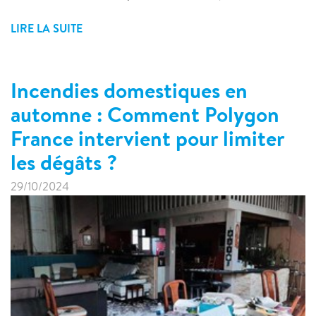
LIRE LA SUITE
Incendies domestiques en
automne : Comment Polygon
France intervient pour limiter
les dégâts ?
29/10/2024