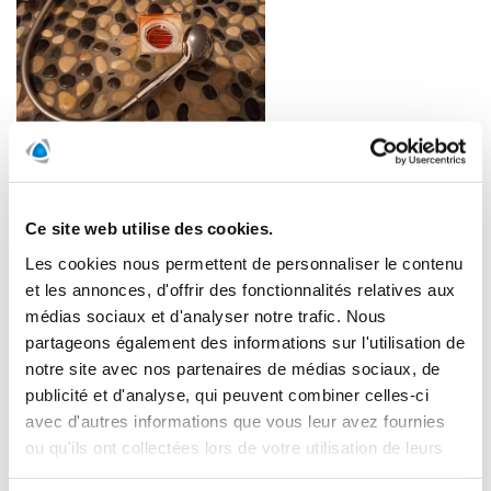
Ce site web utilise des cookies.
Les cookies nous permettent de personnaliser le contenu
et les annonces, d'offrir des fonctionnalités relatives aux
médias sociaux et d'analyser notre trafic. Nous
partageons également des informations sur l'utilisation de
Recherche de fuite par
notre site avec nos partenaires de médias sociaux, de
colorimétrie : une méthode non
publicité et d'analyse, qui peuvent combiner celles-ci
avec d'autres informations que vous leur avez fournies
destructive
ou qu'ils ont collectées lors de votre utilisation de leurs
services.
La recherche de fuites par colorimétrie fait partie des