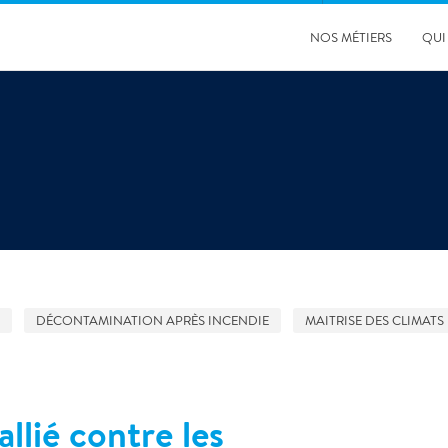
NOS MÉTIERS
QUI
DÉCONTAMINATION APRÈS INCENDIE
MAITRISE DES CLIMATS
30/04/2025
Désamiantage au CEA : Une expertise signée Polygon
France
llié contre les