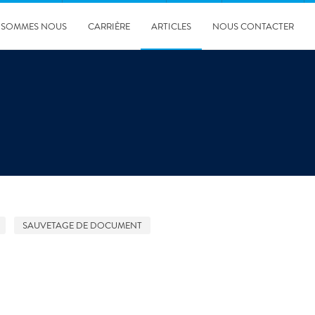
 SOMMES NOUS
CARRIÈRE
ARTICLES
NOUS CONTACTER
SAUVETAGE DE DOCUMENT
03/04/2025
5 signes qu’une fuite d’eau invisible menace votre
copropriété