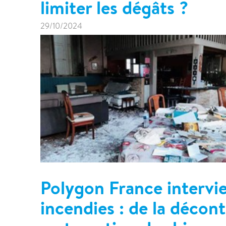
limiter les dégâts ?
29/10/2024
Polygon France intervie
incendies : de la décon