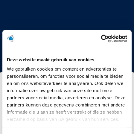
1
2
3
4
5
Deze website maakt gebruik van cookies
We gebruiken cookies om content en advertenties te
personaliseren, om functies voor social media te bieden
Wat is het adres voor de blowerdoortest?
en om ons websiteverkeer te analyseren. Ook delen we
informatie over uw gebruik van onze site met onze
Initialen en achternaam
VEREIST
partners voor social media, adverteren en analyse. Deze
partners kunnen deze gegevens combineren met andere
informatie die u aan ze heeft verstrekt of die ze hebben
verzameld op basis van uw gebruik van hun services.
Adres
VEREIST