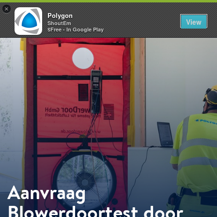
×
Polygon
View
ShoutEm
$Free - In Google Play
Aanvraag
Blowerdoortest door