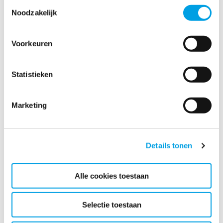
Toestemmingsselectie
Noodzakelijk
Postcode (vul in als 0000 XX)
VEREIST
Voorkeuren
Statistieken
Plaats
VEREIST
Marketing
Details tonen
Telefoonnummer
VEREIST
Alle cookies toestaan
Emailadres
Selectie toestaan
VEREIST