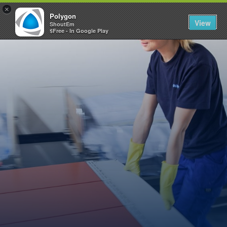
×
Polygon
View
ShoutEm
$Free - In Google Play