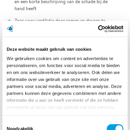
en een korte beschrijving van de schade bij de
hand heeft
Zorg voor ventilatie door ramen en deuren te
openen
Verwijder natte tapijten en ander textiel uit het
pand, dit versneld het droogproces
Deze website maakt gebruik van cookies
We gebruiken cookies om content en advertenties te
Zet meubels op aluminiumfolie of blokken, vooral
personaliseren, om functies voor social media te bieden
als het op niet te verwijderen nat tapijt staat. Dit
en om ons websiteverkeer te analyseren. Ook delen we
zorgt ervoor dat het water niet (verder) in de
informatie over uw gebruik van onze site met onze
meubels trekt
partners voor social media, adverteren en analyse. Deze
Verwijder water van foto’s, boeken en andere
partners kunnen deze gegevens combineren met andere
onvervangbare documenten en bewaar deze op een
informatie die u aan ze heeft verstrekt of die ze hebben
koude locatie (bij voorkeur de vriezer als deze
verzameld op basis van uw gebruik van hun services.
aangesloten). Probeer deze spullen niet zelf te
drogen. Polygon kan beoordelen of herstel van de
Toestemmingsselectie
documenten via een specialistisch proces tot de
Noodzakelijk