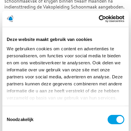
schoonmaakvak of krijgen binnen twaalf maanden na
indiensttreding de Vakopleiding Schoonmaak aangeboden.
Daarnaast stimuleren we onze schoonmakers gebruik te
maken van de talloze mogelijkheden die de branche biedt
om horizontaal of verticaal door te groeien.
De contractverplichtingen nakomen
Deze website maakt gebruik van cookies
We maken samen met de opdrachtgever afspraken over
We gebruiken cookies om content en advertenties te
regelmatige communicatie over het contract.
personaliseren, om functies voor social media te bieden
en om ons websiteverkeer te analyseren. Ook delen we
De Code Verantwoordelijk Marktgedrag hebben
informatie over uw gebruik van onze site met onze
ondertekend
partners voor social media, adverteren en analyse. Deze
In deze code is vastgelegd dat bij inkoop de kwaliteit van
partners kunnen deze gegevens combineren met andere
het schoonmaakwerk en goede arbeidsomstandigheden
informatie die u aan ze heeft verstrekt of die ze hebben
leidend zijn. Zo dragen we samen met de opdrachtgever bij
verzameld op basis van uw gebruik van hun services.
aan een duurzame marktwerking en medewerkers die met
plezier hun werk doen.
Toestemmingsselectie
De juiste verzekeringen hebben, dus geen gedoe bij
Noodzakelijk
schade