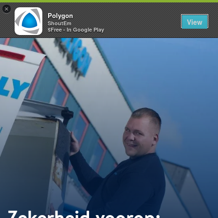
×
Polygon
View
ShoutEm
$Free - In Google Play
Zekerheid voorop: