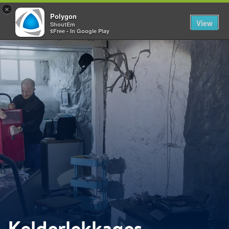
×
Polygon
View
ShoutEm
$Free - In Google Play
Kelderlekkages