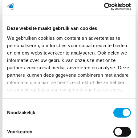
Om een kelderlekkage te kunnen verhelpen is het van
belang dat we de oorzaak van de kelderlekkage opsporen.
Polygon is specialist in het opsporen van lekkages. Door
gebruik te maken van specialistische en innovatieve
technieken kan het lek nauwkeurig worden gelokaliseerd.
Deze website maakt gebruik van cookies
Wij maken gebruik van de volgende technieken:
We gebruiken cookies om content en advertenties te
personaliseren, om functies voor social media te bieden
Akoestische meting
en om ons websiteverkeer te analyseren. Ook delen we
informatie over uw gebruik van onze site met onze
Endoscopische meting
partners voor social media, adverteren en analyse. Deze
Thermografische meting
partners kunnen deze gegevens combineren met andere
informatie die u aan ze heeft verstrekt of die ze hebben
Traceergas
verzameld op basis van uw gebruik van hun services.
Door gebruik te maken van deze technieken hoeven wij
geen of slechts een kleine opening te maken om het
Toestemmingsselectie
probleem op te sporen en op te lossen. Hierdoor blijven de
Noodzakelijk
kosten laag en houden we de naastliggende gedeeltes, in
bijvoorbeeld de vloer en muur, intact. Polygon heeft een
slagingspercentage van 95% op het gebied van lekdetectie.
Voorkeuren
Hiermee zijn wij hét toonaangevende bedrijf in het