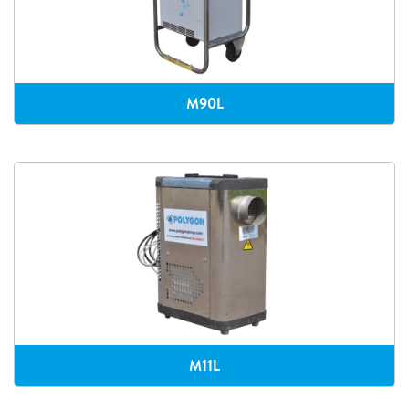
M90L
M11L