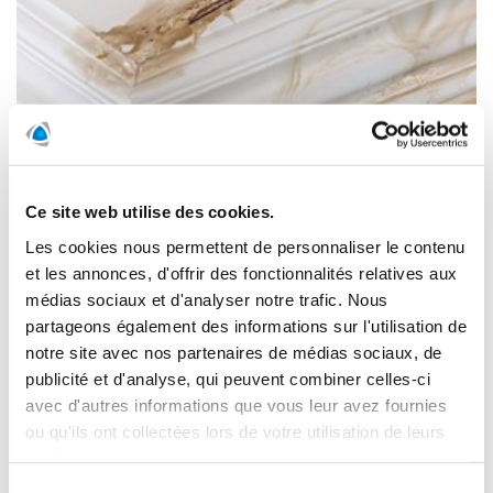
Les dommages causés par l’humidité peuvent survenir pour
Ce site web utilise des cookies.
diverses raisons, comme un défaut de construction ou de
conception ou encore un mauvais entretien de la propriété.
Les cookies nous permettent de personnaliser le contenu
Polygon est un professionnel dans tous les travaux liés aux
et les annonces, d'offrir des fonctionnalités relatives aux
dommages causés par l’humidité.
médias sociaux et d'analyser notre trafic. Nous
partageons également des informations sur l'utilisation de
LIRE LA SUITE
notre site avec nos partenaires de médias sociaux, de
publicité et d'analyse, qui peuvent combiner celles-ci
avec d'autres informations que vous leur avez fournies
L'égalité entre les hommes et
ou qu'ils ont collectées lors de votre utilisation de leurs
services.
les femmes chez Polygon
Sélection