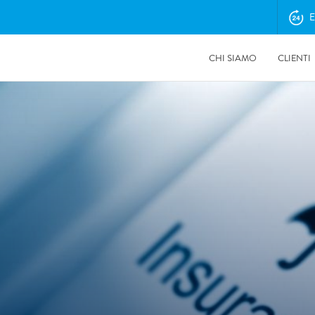
E
CHI SIAMO
CLIENTI
17/07/2026
Come la siccità alimenta il rischio di incendi e può favorire
alluvioni e frane