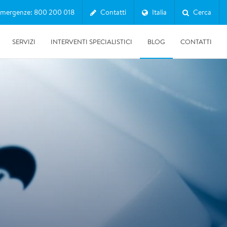
mergenze: 800 200 018
Contatti
Italia
Cerca
SERVIZI
INTERVENTI SPECIALISTICI
BLOG
CONTATTI
10/07/2026
Clima in Italia 2025: il report SNPA tra caldo record,
siccità ed eventi estremi