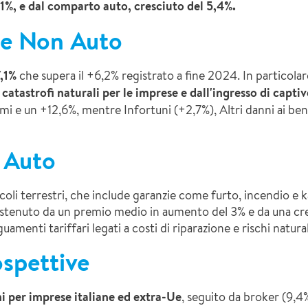
1%, e dal comparto auto, cresciuto del 5,4%.​
re Non Auto
7,1%
che supera il +6,2% registrato a fine 2024. In particola
catastrofi naturali per le imprese e dall'ingresso di captiv
emi e un +12,6%, mentre Infortuni (+2,7%), Altri danni ai be
 Auto
coli terrestri, che include garanzie come furto, incendio e k
ostenuto da un premio medio in aumento del 3% e da una cre
amenti tariffari legati a costi di riparazione e rischi naturali
ospettive
i per imprese italiane ed extra-Ue
, seguito da broker (9,4%