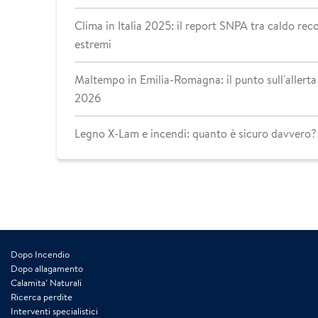
Clima in Italia 2025: il report SNPA tra caldo reco
estremi
Maltempo in Emilia-Romagna: il punto sull'allerta 
2026
Legno X-Lam e incendi: quanto è sicuro davvero?
Dopo Incendio
Dopo allagamento
Calamita’ Naturali
Ricerca perdite
Interventi specialistici