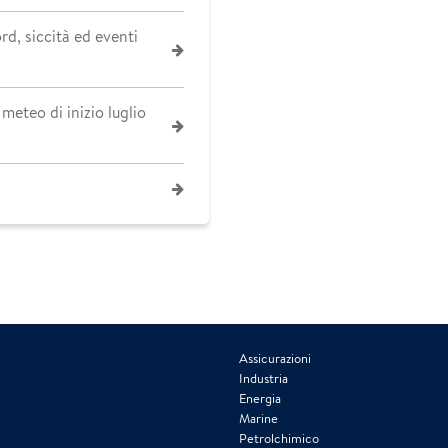
rd, siccità ed eventi
meteo di inizio luglio
Assicurazioni
Industria
Energia
Marine
Petrolchimico