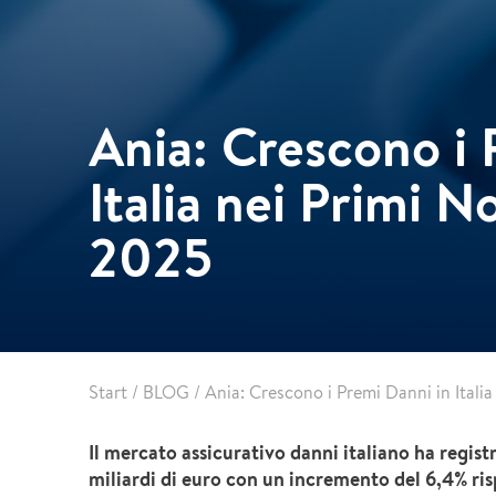
Primo+
Edilizia acrobatica
Bonifica Amianto
Ania: Crescono i 
Italia nei Primi N
2025
Start
/
BLOG
/
Ania: Crescono i Premi Danni in Itali
Il mercato assicurativo danni italiano ha regis
miliardi di euro con un incremento del 6,4% ris