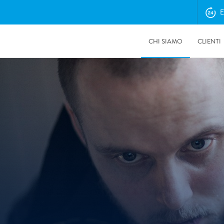
E
CHI SIAMO
CLIENTI
17/07/2026
Come la siccità alimenta il rischio di incendi e può favorire
alluvioni e frane