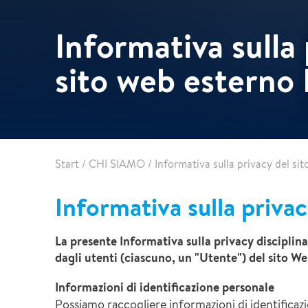
Primo+
Edilizia acrobatica
Informativa sulla 
Bonifica Amianto
sito web esterno
Start
/
CHI SIAMO
/
Informativa sulla privacy del si
Informativa sulla priva
La presente Informativa sulla privacy disciplina
dagli utenti (ciascuno, un "Utente") del sito 
Informazioni di identificazione personale
Possiamo raccogliere informazioni di identificazio