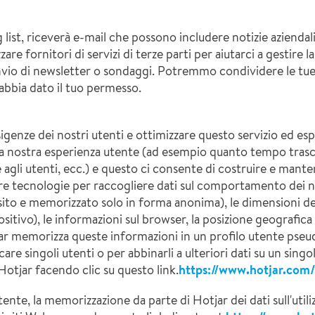
g list, riceverà e-mail che possono includere notizie azienda
re fornitori di servizi di terze parti per aiutarci a gestire la 
invio di newsletter o sondaggi. Potremmo condividere le tu
i abbia dato il tuo permesso.
enze dei nostri utenti e ottimizzare questo servizio ed espe
a nostra esperienza utente (ad esempio quanto tempo trascor
agli utenti, ecc.) e questo ci consente di costruire e manten
tre tecnologie per raccogliere dati sul comportamento dei nos
quisito e memorizzato solo in forma anonima), le dimensioni de
ositivo), le informazioni sul browser, la posizione geografica 
Hotjar memorizza queste informazioni in un profilo utente ps
re singoli utenti o per abbinarli a ulteriori dati su un singolo
 Hotjar facendo clic su questo link.
https://www.hotjar.com/
tente, la memorizzazione da parte di Hotjar dei dati sull'utiliz