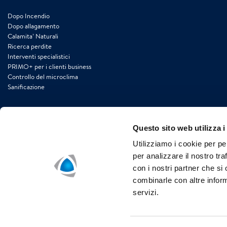
Dopo Incendio
Dopo allagamento
Calamita’ Naturali
Ricerca perdite
Interventi specialistici
PRIMO+ per i clienti business
Controllo del microclima
Sanificazione
Questo sito web utilizza i
Utilizziamo i cookie per pe
Polygon Italia Srl
per analizzare il nostro tra
Emergenza Sinistro 800 200 018 h24/7
con i nostri partner che si
Ricerca perdite 800 300 865
combinarle con altre inform
info.italia@polygongroup.com
servizi.
www.polygongroup.com/it-it/