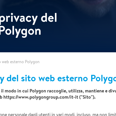
privacy del
 Polygon
to web esterno Polygon
cy del sito web esterno Polyg
 il modo in cui Polygon raccoglie, utilizza, mantiene e div
Web https://www.polygongroup.com/it-it ("Sito").
ne personale dagli utenti in vari modi, incluso, ma non limita