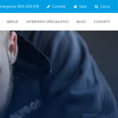
mergenze: 800 200 018
Contatti
Italia
Cerca
SERVIZI
INTERVENTI SPECIALISTICI
BLOG
CONTATTI
10/07/2026
Clima in Italia 2025: il report SNPA tra caldo record,
siccità ed eventi estremi