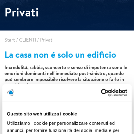
Privati
Start
/
CLIENTI
/
Privati
La casa non è solo un edificio
Incredulità, rabbia, sconcerto e senso di impotenza sono le
emozioni dominanti nell’immediato post-sinistro, quando
può sembrare impossibile risolvere la situazione o farlo in
tempi brevi.
Offriamo un servizio completo per il risanamento e la
bonifica post sinistro delle abitazioni private. Mettiamo al
centro del nostro approccio la soddisfazione del cliente: i
supporto
nostri clienti privati possono infatti contare su un
Questo sito web utilizza i cookie
costante
grazie al contatto diretto con un project manager
Utilizziamo i cookie per personalizzare contenuti ed
dedicato; quest’ultimo sarà il punto di riferimento durante
annunci, per fornire funzionalità dei social media e per
tutto il processo, fornendo consulenza e risposte alle