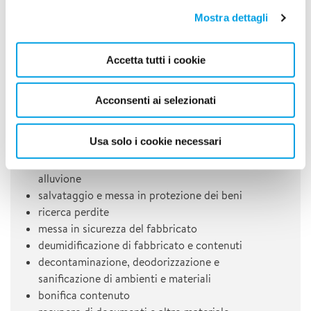
garantendo un processo controllato e soddisfacendo le
aspettative dei clienti.
Mostra dettagli
Contattaci per scoprire come possiamo aiutarti nella
gestione del sinistro della tua abitazione. Saremo lieti di
Accetta tutti i cookie
offrirti un supporto completo e personalizzato, mettendo al
primo posto le tue esigenze e garantendo un ripristino
efficiente e di qualità.
Acconsenti ai selezionati
I NOSTRI SERVIZI
Usa solo i cookie necessari
aspirazione acque e rimozione fanghi da
alluvione
salvataggio e messa in protezione dei beni
ricerca perdite
messa in sicurezza del fabbricato
deumidificazione di fabbricato e contenuti
decontaminazione, deodorizzazione e
sanificazione di ambienti e materiali
bonifica contenuto