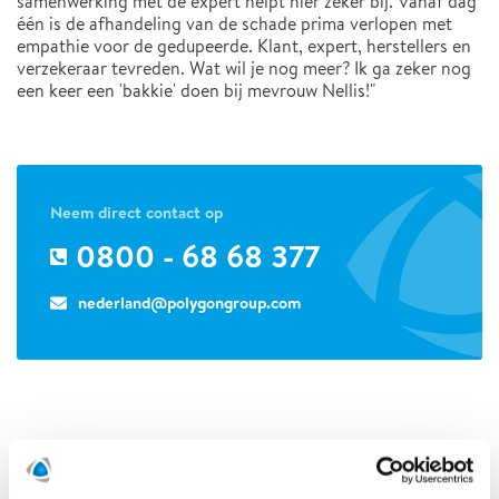
samenwerking met de expert helpt hier zeker bij. Vanaf dag
één is de afhandeling van de schade prima verlopen met
empathie voor de gedupeerde. Klant, expert, herstellers en
verzekeraar tevreden. Wat wil je nog meer? Ik ga zeker nog
een keer een 'bakkie' doen bij mevrouw Nellis!"
Neem direct contact op
0800 - 68 68 377
nederland@polygongroup.com