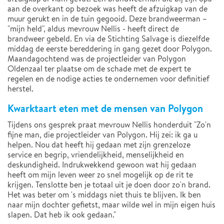
aan de overkant op bezoek was heeft de afzuigkap van de
muur gerukt en in de tuin gegooid. Deze brandweerman –
"mijn held", aldus mevrouw Nellis - heeft direct de
brandweer gebeld. En via de Stichting Salvage is diezelfde
middag de eerste bereddering in gang gezet door Polygon.
Maandagochtend was de projectleider van Polygon
Oldenzaal ter plaatse om de schade met de expert te
regelen en de nodige acties te ondernemen voor definitief
herstel.
Kwarktaart eten met de mensen van Polygon
Tijdens ons gesprek praat mevrouw Nellis honderduit "Zo'n
fijne man, die projectleider van Polygon. Hij zei: ik ga u
helpen. Nou dat heeft hij gedaan met zijn grenzeloze
service en begrip, vriendelijkheid, menselijkheid en
deskundigheid. Indrukwekkend gewoon wat hij gedaan
heeft om mijn leven weer zo snel mogelijk op de rit te
krijgen. Tenslotte ben je totaal uit je doen door zo'n brand.
Het was beter om 's middags niet thuis te blijven. Ik ben
naar mijn dochter gefietst, maar wilde wel in mijn eigen huis
slapen. Dat heb ik ook gedaan."