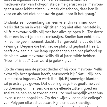
medewerkster van Polygon stelde me gerust en zei mevrouw
gaat u maar lekker zitten. Ik maak dit schoon, daar ben ik
voor en als het niet naar uw zin gaat, hoor ik het graag."
Ondanks een opmerking van een vriendin van mevrouw
Nellis dat ze nu in week vijf zit en nog niet alles hersteld is,
blijft mevrouw Nellis blij met hoe alles gelopen is. "Tenslotte
zit er een levertijd op keukenkastjes. Sneller kan echt niet.
Ik heb me geen moment slachtoffer gevoeld", aldus de fitte
79-jarige. Degene die het nieuwe plafond geplaatst heeft,
heeft ook een nieuwe lamp opgehangen aan het plafond op
de plaats waar mevrouw Nellis dit al jaren wilde hebben.
"Hoe lief is dat? Daar word je gelukkig van!"
Op de vraag aan de projectleider of hij voor mevrouw Nellis
extra zijn best gedaan heeft, antwoordt hij: "Natuurlijk heb
ik me extra ingezet. Zo werk ik altijd. Bij sommige klanten
wil je extra gas geven. Dat doe ik graag. Het geeft me veel
voldoening om mensen, die in de ellende zitten, goed en
snel te helpen en te zorgen dat zij zo snel mogelijk weer hun
leven kunnen oppakken. Op deze wijze vliegen alle collega's
van Polygon elke schade aan. Fijne en daadkrachtige