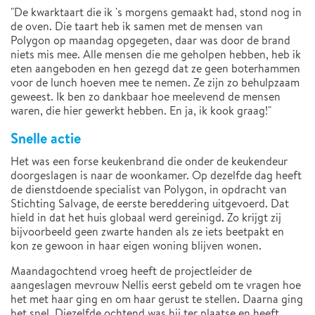
"De kwarktaart die ik 's morgens gemaakt had, stond nog in
de oven. Die taart heb ik samen met de mensen van
Polygon op maandag opgegeten, daar was door de brand
niets mis mee. Alle mensen die me geholpen hebben, heb ik
eten aangeboden en hen gezegd dat ze geen boterhammen
voor de lunch hoeven mee te nemen. Ze zijn zo behulpzaam
geweest. Ik ben zo dankbaar hoe meelevend de mensen
waren, die hier gewerkt hebben. En ja, ik kook graag!"
Snelle actie
Het was een forse keukenbrand die onder de keukendeur
doorgeslagen is naar de woonkamer. Op dezelfde dag heeft
de dienstdoende specialist van Polygon, in opdracht van
Stichting Salvage, de eerste bereddering uitgevoerd. Dat
hield in dat het huis globaal werd gereinigd. Zo krijgt zij
bijvoorbeeld geen zwarte handen als ze iets beetpakt en
kon ze gewoon in haar eigen woning blijven wonen.
Maandagochtend vroeg heeft de projectleider de
aangeslagen mevrouw Nellis eerst gebeld om te vragen hoe
het met haar ging en om haar gerust te stellen. Daarna ging
het snel. Diezelfde ochtend was hij ter plaatse en heeft