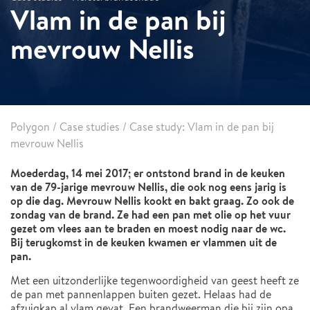
Vlam in de pan bij
mevrouw Nellis
Polygon
/
Case studies
/
Case study: Vlam in de pan bij
mevrouw Nellis
Moederdag, 14 mei 2017; er ontstond brand in de keuken
van de 79-jarige mevrouw Nellis, die ook nog eens jarig is
op die dag. Mevrouw Nellis kookt en bakt graag. Zo ook de
zondag van de brand. Ze had een pan met olie op het vuur
gezet om vlees aan te braden en moest nodig naar de wc.
Bij terugkomst in de keuken kwamen er vlammen uit de
pan.
Met een uitzonderlijke tegenwoordigheid van geest heeft ze
de pan met pannenlappen buiten gezet. Helaas had de
afzuigkap al vlam gevat. Een brandweerman die bij zijn opa