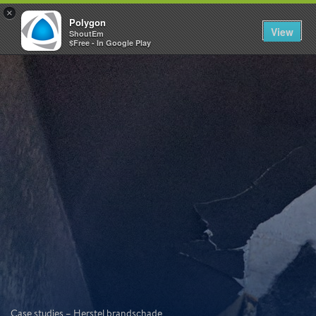
×
Polygon
View
ShoutEm
$Free - In Google Play
Case studies – Herstel brandschade