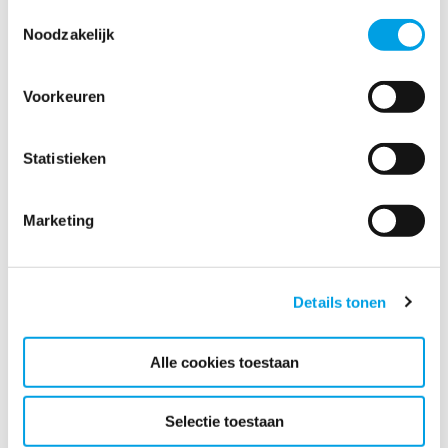
beheersen van de temperatuur en
Toestemmingsselectie
vochtigheidsgraad op allerlei locaties. We doen dit
Noodzakelijk
door te drogen, koelen, verwarmen en ventileren,
daarbij maken we gebruik van een op afstand af te
lezen online meetsysteem (e-meten).
Voorkeuren
Statistieken
Marketing
Synergie uit samenwerking met KB op remote
monitoring
Details tonen
Reconstructie badkamer door Polygon na slepende
kwestie na lekkage
Alle cookies toestaan
Polygon levert tijdelijke conditionering magazijn KB
Selectie toestaan
te Den Haag