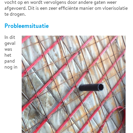
vocht op en wordt vervolgens door andere gaten weer
afgevoerd. Dit is een zeer efficiënte manier om vloerisolatie
te drogen.
Probleemsituatie
In dit
geval
was
het
pand
nog in