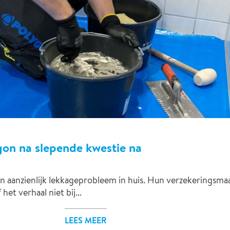
on na slepende kwestie na
aanzienlijk lekkageprobleem in huis. Hun verzekeringsmaa
et verhaal niet bij...
LEES MEER