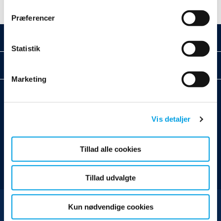
Præferencer
Vores services
Statistik
Om Polygon
Marketing
Kontakt
Stamholmen 193B, 2650 Hvidovre
Vis detaljer
+45 72 28 28 18
info-pdk@polygongroup.com
www.polygon.dk
Tillad alle cookies
Tillad udvalgte
Polygons politik om databeskyttelse på eksternt websted
Kun nødvendige cookies
pdk-
bogholderiet@polygon
Polygons politik om beskyttelse af privatlivets fred