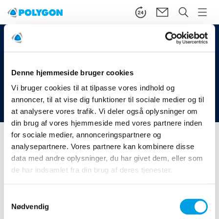
Denne hjemmeside bruger cookies
Vi bruger cookies til at tilpasse vores indhold og
annoncer, til at vise dig funktioner til sociale medier og til
at analysere vores trafik. Vi deler også oplysninger om
din brug af vores hjemmeside med vores partnere inden
Start
/
Services
/
Polygon Digital Solutions
/
for sociale medier, annonceringspartnere og
Handelsbetingelser
analysepartnere. Vores partnere kan kombinere disse
data med andre oplysninger, du har givet dem, eller som
her
I kan se vores gældende salgs og leveringsbetingelser
de har indsamlet fra din brug af deres tjenester.
Samtykkevalg
Services
Nødvendig