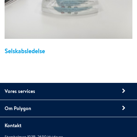
Selskabsledelse
Vores services
Om Polygon
Kontakt
Stamholmen 193B, 2650 Hvidovre