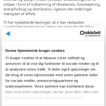
miljøet i form af indhentning af råmateriale, forarbejdning,
energiforbrug og distribution, ligesom det nedbringer
mængden af affald.
Vi har nyskabende løsninger, så vi kan restaurere
vandskadet maskineri og udstyr, der normalt ville blive
afskrevet som tab. Vi restaurerer også elektronik og IT-
udstyr, når det er muligt, samt mindre eller moderat
beskadiget gods.
I Polygon er bæredygtighed en helt naturlig del af vores
Denne hjemmeside bruger cookies
kerneforretning. Vi hjælper vores kunder med at minimere
Vi bruger cookies til at tilpasse vores indhold og
risikoen for, at der opstår skader. Derudover hjælper vi med
annoncer, til at vise dig funktioner til sociale medier og til
at minimere konsekvensen af pludseligt opstået skader. Vi
sparer på ressourcerne og sørger for, at ting og materialer
at analysere vores trafik. Vi deler også oplysninger om
kan blive genanvendt. På den måde bidrager vi til den
din brug af vores hjemmeside med vores partnere inden
grønne omstilling og sænker samtidig omkostningerne for
for sociale medier, annonceringspartnere og
samfundet generelt.
analysepartnere. Vores partnere kan kombinere disse
data med andre oplysninger, du har givet dem, eller som
de har indsamlet fra din brug af deres tjenester.
Science Based Targets