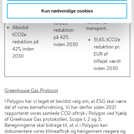
opvarmning af
afdelingerne.
materialeforbrug,
afdelinger samt
underleverandører,
Kun nødvendige cookies
Absolut
køleteknik.
affald og andre
former for
tCO2e
Absolut
transport.
reduktion
tCO2e
på 42%
51,6% tCO2e
reduktion på
inden 2030
reduktion pr.
42% inden
EUR af
2030
tilføjet værdi
inden 2030
Greenhouse Gas Protocol
I Polygon har vi taget et bevidst valg om, at ESG skal være
del af vores kerneforretning. Vi har derfor siden 2021
rapporteret vores samlede CO2-aftryk i Polygon ved hjælp
af Greehouse Gas protokollen, Scope 1, 2 og 3.
Beregningerne skal bidrage til, at vi i Polygon kan
dokumentere vores klimaaftryk og herigennem reagere og