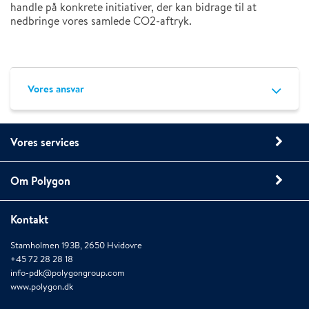
handle på konkrete initiativer, der kan bidrage til at
nedbringe vores samlede CO2-aftryk.
Vores ansvar
Vores services
Om Polygon
Kontakt
Stamholmen 193B, 2650 Hvidovre
+45 72 28 28 18
info-pdk@polygongroup.com
www.polygon.dk