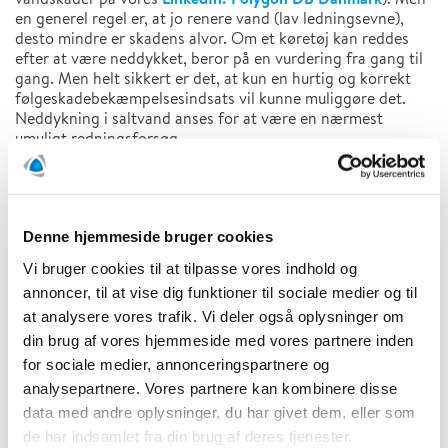
en generel regel er, at jo renere vand (lav ledningsevne),
desto mindre er skadens alvor. Om et køretøj kan reddes
efter at være neddykket, beror på en vurdering fra gang til
gang. Men helt sikkert er det, at kun en hurtig og korrekt
følgeskadebekæmpelsesindsats vil kunne muliggøre det.
Neddykning i saltvand anses for at være en nærmest
umuligt redningsforsøg.
Delvis neddykning i ferskvand kan teknisk set sagtens lade
sig gøre, hvis følgeskadebekæmpelsen sættes hurtigt og
korrekt ind umiddelbart efter bjærgning.
Denne hjemmeside bruger cookies
En faldgrube ved vandskader er at man ofte begynder at
Vi bruger cookies til at tilpasse vores indhold og
udtørre lige efter bjærgning, og man får derved ikke skyllet
annoncer, til at vise dig funktioner til sociale medier og til
skidt og snavs ud af bilens hulrum og utilgængelige steder.
at analysere vores trafik. Vi deler også oplysninger om
Når det først er tørret, er det væsentlig sværere at fjerne
igen. Derfor er det en god ide at have fagfolk med i
din brug af vores hjemmeside med vores partnere inden
følgeskadebekæmpelse med ved bjærgningen.
for sociale medier, annonceringspartnere og
analysepartnere. Vores partnere kan kombinere disse
Efter vandskader i køretøjer skal man desuden være
data med andre oplysninger, du har givet dem, eller som
opmærksom på risiko for skimmelvækst på fuldstændig
de har indsamlet fra din brug af deres tjenester.
samme vis, som vi kender det fra bygninger.