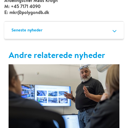
Afdelingschef Mads Krogh
M: +45 7171 4090
E: mkr@polygondb.dk
Seneste nyheder
Andre relaterede nyheder