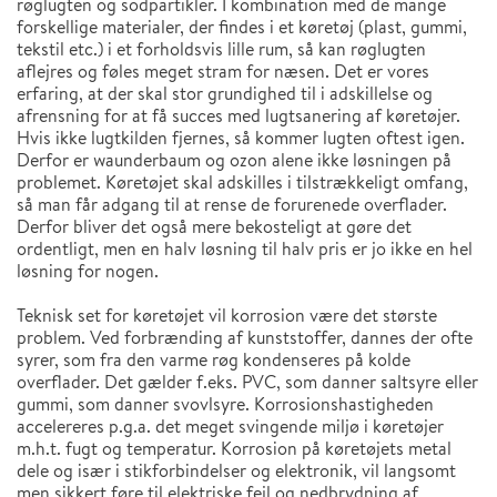
røglugten og sodpartikler. I kombination med de mange
forskellige materialer, der findes i et køretøj (plast, gummi,
tekstil etc.) i et forholdsvis lille rum, så kan røglugten
aflejres og føles meget stram for næsen. Det er vores
erfaring, at der skal stor grundighed til i adskillelse og
afrensning for at få succes med lugtsanering af køretøjer.
Hvis ikke lugtkilden fjernes, så kommer lugten oftest igen.
Derfor er waunderbaum og ozon alene ikke løsningen på
problemet. Køretøjet skal adskilles i tilstrækkeligt omfang,
så man får adgang til at rense de forurenede overflader.
Derfor bliver det også mere bekosteligt at gøre det
ordentligt, men en halv løsning til halv pris er jo ikke en hel
løsning for nogen.
Teknisk set for køretøjet vil korrosion være det største
problem. Ved forbrænding af kunststoffer, dannes der ofte
syrer, som fra den varme røg kondenseres på kolde
overflader. Det gælder f.eks. PVC, som danner saltsyre eller
gummi, som danner svovlsyre. Korrosionshastigheden
accelereres p.g.a. det meget svingende miljø i køretøjer
m.h.t. fugt og temperatur. Korrosion på køretøjets metal
dele og især i stikforbindelser og elektronik, vil langsomt
men sikkert føre til elektriske fejl og nedbrydning af