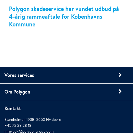
Polygon skadeservice har vundet udbud på
4-årig rammeaftale for Københavns
Kommune
Vores services
Om Polygon
Kontakt
Stamholmen 193B, 2650 Hvidovre
+45 72 28 28 18
info-pdk@polygongroup.com