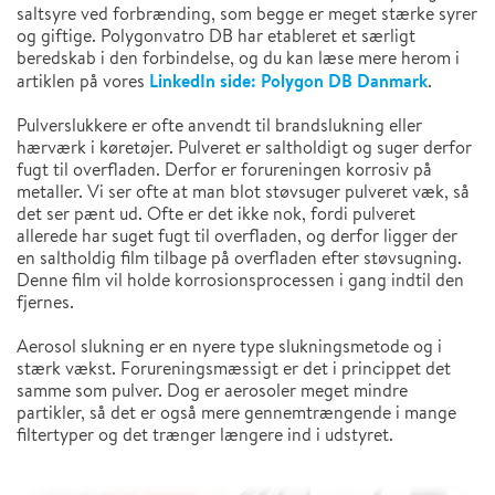
saltsyre ved forbrænding, som begge er meget stærke syrer
og giftige. Polygonvatro DB har etableret et særligt
beredskab i den forbindelse, og du kan læse mere herom i
LinkedIn side: Polygon DB Danmark
artiklen på vores
.
Pulverslukkere er ofte anvendt til brandslukning eller
hærværk i køretøjer. Pulveret er saltholdigt og suger derfor
fugt til overfladen. Derfor er forureningen korrosiv på
metaller. Vi ser ofte at man blot støvsuger pulveret væk, så
det ser pænt ud. Ofte er det ikke nok, fordi pulveret
allerede har suget fugt til overfladen, og derfor ligger der
en saltholdig film tilbage på overfladen efter støvsugning.
Denne film vil holde korrosionsprocessen i gang indtil den
fjernes.
Aerosol slukning er en nyere type slukningsmetode og i
stærk vækst. Forureningsmæssigt er det i princippet det
samme som pulver. Dog er aerosoler meget mindre
partikler, så det er også mere gennemtrængende i mange
filtertyper og det trænger længere ind i udstyret.