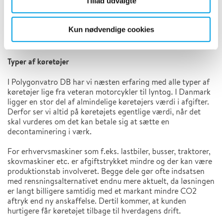
Tillad udvalgte
organiske materialer som f.eks. fødevarer eller forureninger
til forureninger opstået ved at køretøjer har stået åben i en
støvflugt. Vi har sikkert ikke set det sidste, og vi kan altid
Kun nødvendige cookies
kontaktes, hvis man står i en udfordring med et forurenet
køretøj.
Typer af køretøjer
I Polygonvatro DB har vi næsten erfaring med alle typer af
køretøjer lige fra veteran motorcykler til lyntog. I Danmark
ligger en stor del af almindelige køretøjers værdi i afgifter.
Derfor ser vi altid på køretøjets egentlige værdi, når det
skal vurderes om det kan betale sig at sætte en
decontaminering i værk.
For erhvervsmaskiner som f.eks. lastbiler, busser, traktorer,
skovmaskiner etc. er afgiftstrykket mindre og der kan være
produktionstab involveret. Begge dele gør ofte indsatsen
med rensningsalternativet endnu mere aktuelt, da løsningen
er langt billigere samtidig med et markant mindre CO2
aftryk end ny anskaffelse. Dertil kommer, at kunden
hurtigere får køretøjet tilbage til hverdagens drift.