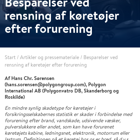
Besparelser ved
rensning af køretøjer
efter forurening
Start
/
Artikler og pressemateriale
/
Besparelser ved
rensning af køretøjer efter forurening
Af Hans Chr. Sørensen
(hans.sorensen@polygongroup.com), Polygon
International AB (Polygonvatro DB, Skanderborg og
Roskilde)
En mindre synlig skadetype for køretøjer i
forsikringsselskabernes statistik er skader i forbindelse med
forurening efter brand, vandskade, udsivende væsker,
pulverslukkere eller andet, som kan have forurenet
køretøjets kabine, ledningsnet, elektronik, motorrum eller
lastrum. Definitionen på et køretøj hos os er bred, så d.v.s.