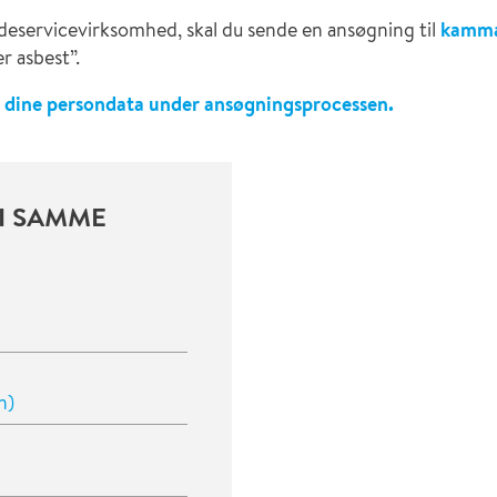
adeservicevirksomhed, skal du sende en ansøgning til
kamma
r asbest”.
 dine persondata under ansøgningsprocessen.
 I SAMME
n)