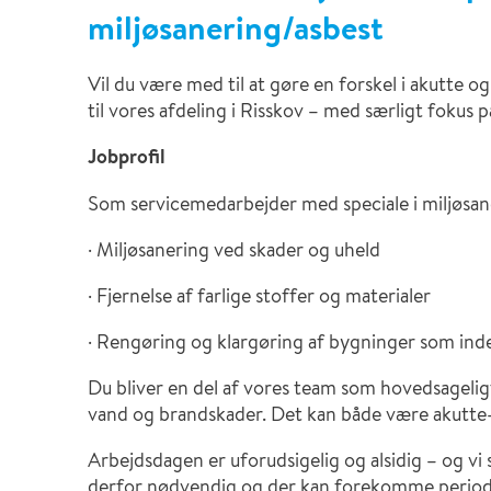
Måleinstrumenter
miljøsanering/asbest
Asbest
Vil du være med til at gøre en forskel i akutt
Polygon Digital Solutions
til vores afdeling i Risskov – med særligt fokus 
Surface Repair
Jobprofil
Som servicemedarbejder med speciale i miljøsane
· Miljøsanering ved skader og uheld
· Fjernelse af farlige stoffer og materialer
· Rengøring og klargøring af bygninger som inde
Du bliver en del af vores team som hovedsageli
vand og brandskader. Det kan både være akutte-
Arbejdsdagen er uforudsigelig og alsidig – og vi st
derfor nødvendig og der kan forekomme period