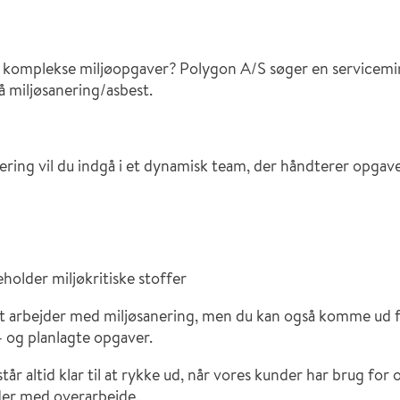
e og komplekse miljøopgaver? Polygon A/S søger en service
på miljøsanering/asbest.
ring vil du indgå i et dynamisk team, der håndterer opgave
holder miljøkritiske stoffer
gt arbejder med miljøsanering, men du kan også komme ud f
 og planlagte opgaver.
år altid klar til at rykke ud, når vores kunder har brug for os
er med overarbejde.