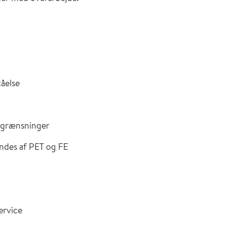
åelse
egrænsninger
endes af PET og FE
ervice