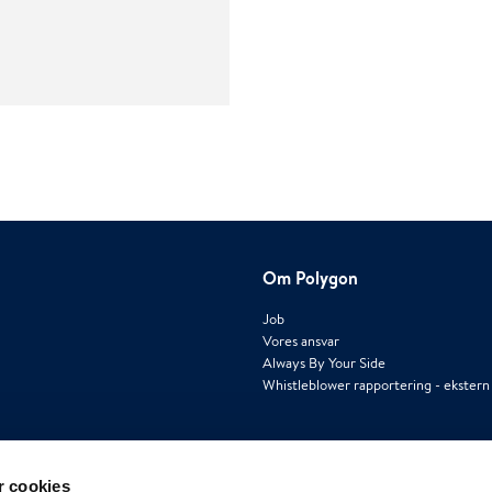
Om Polygon
Job
Vores ansvar
Always By Your Side
Whistleblower rapportering - ekstern
 cookies