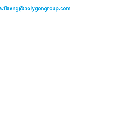
.flaeng@polygongroup.com