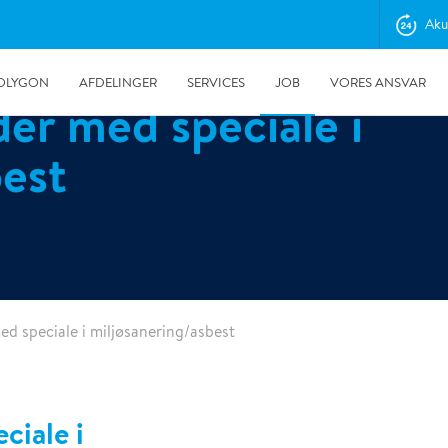
Aku
OLYGON
AFDELINGER
SERVICES
JOB
VORES ANSVAR
er med speciale i
best
d speciale i miljøsanering/asbest
28-11-2025
Første team af hjælperøgdykkere uddannet på Fyn
ciale i