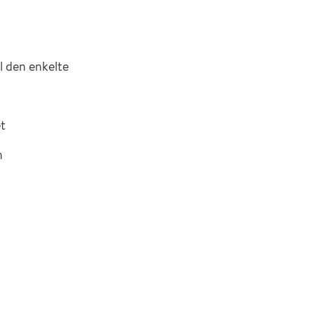
l den enkelte
et
n