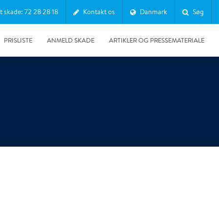
t skade: 72 28 28 18
Kontakt os
Danmark
Søg
PRISLISTE
ANMELD SKADE
ARTIKLER OG PRESSEMATERIALE
05-06-2025
Grøn omstilling i praksis: Sådan arbejder Polygon Danmark
med bæredygtighed