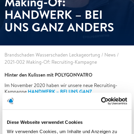
Making-Of:
HANDWERK – BEI
UNS GANZ ANDERS
Brandschaden Wasserschaden Leckageortung
/
News
/
2021-002 Making-Of: Recruiting-Kampagne
Hinter den Kulissen mit POLYGONVATRO
Im November 2020 haben wir unsere neue Recruiting-
HANDWERK – BEI UNS GANZ
Kampagne
ANDERS
veröffentlicht. Für die Kampagne haben wir
unsere Handwerker zu einem Interview zum Thema
Handwerk bei POLYGONVATRO eingeladen.
Wir nehmen Sie mit hinter die Kulissen, um einen kleinen
Diese Webseite verwendet Cookies
exklusiven Einblick zu bekommen, wie diese eindrucksvollen
Wir verwenden Cookies, um Inhalte und Anzeigen zu
Aufnahmen entstanden sind.