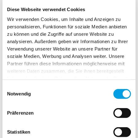
verantwortungsvollen Abfalltrennung und -entsorgung,
Diese Webseite verwendet Cookies
aber auch mit Umweltprojekten wie der Zusammenarbeit
mit Wilderness International – die Umsetzung einer grünen
Wir verwenden Cookies, um Inhalte und Anzeigen zu
Zukunft.
personalisieren, Funktionen für soziale Medien anbieten
Der neue Film veranschaulicht, wie wir uns für
zu können und die Zugriffe auf unsere Website zu
umweltbewusste Praktiken einsetzen, um eine nachhaltige
analysieren. Außerdem geben wir Informationen zu Ihrer
Zukunft zu gestalten.
Verwendung unserer Website an unsere Partner für
soziale Medien, Werbung und Analysen weiter. Unsere
Schauen Sie hier unseren neuen Film:
Partner führen diese Informationen möglicherweise mit
weiteren Daten zusammen, die Sie ihnen bereitgestellt
haben oder die sie im Rahmen Ihrer Nutzung der Dienste
gesammelt haben.
Einwilligungsauswahl
Notwendig
Präferenzen
Statistiken