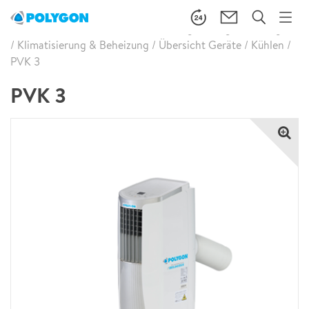
Brandschaden Wasserschaden Leckageortung
/
Leistungen
/
Klimatisierung & Beheizung
/
Übersicht Geräte
/
Kühlen
/
PVK 3
PVK 3