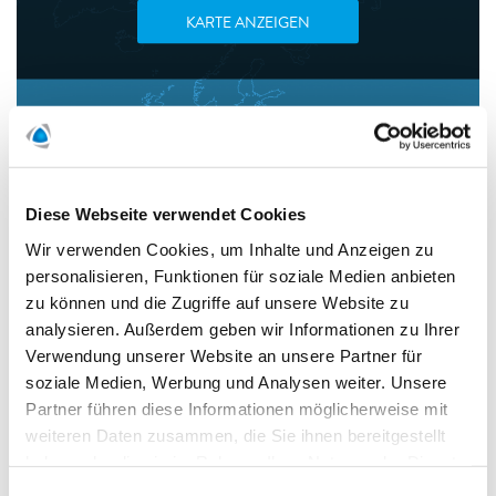
KARTE ANZEIGEN
Die POLYGON Deutschland GmbH, Niederlassung Koblenz,
ist Ihr verlässlicher Ansprechpartner für die Sanierung nach
Diese Webseite verwendet Cookies
Brand- und Wasserschäden. Als Teil der weltweit
Wir verwenden Cookies, um Inhalte und Anzeigen zu
vertretenden Polygon-Gruppe mit Hauptsitz in Schweden
personalisieren, Funktionen für soziale Medien anbieten
verbinden wir globale Stärke und lokale Präsenz.
zu können und die Zugriffe auf unsere Website zu
Mit modernster Technik, klar definierten Prozessen und
analysieren. Außerdem geben wir Informationen zu Ihrer
einer strukturierten Projektabwicklung begleiten wir Sie von
Verwendung unserer Website an unsere Partner für
der Schadenaufnahme bis zur vollständigen
soziale Medien, Werbung und Analysen weiter. Unsere
Wiederherstellung.
Partner führen diese Informationen möglicherweise mit
Schnelle Reaktionszeiten, hohe Qualitätsstandards und ein
weiteren Daten zusammen, die Sie ihnen bereitgestellt
verantwortungsvoller Umgang mit Menschen und
haben oder die sie im Rahmen Ihrer Nutzung der Dienste
Gebäuden prägen unsere tägliche Arbeit. Unser Anspruch
gesammelt haben.
ist es, Schäden effizient zu beheben, Ausfallzeiten zu
Einwilligungsauswahl