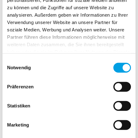
personalisieren, Funktionen für soziale Medien anbieten
zu können und die Zugriffe auf unsere Website zu
POLYGON - Wir machen das für Sie.
analysieren. Außerdem geben wir Informationen zu Ihrer
24/7 Notrufnummer 0800 68 68 377
Verwendung unserer Website an unsere Partner für
soziale Medien, Werbung und Analysen weiter. Unsere
ZURÜCK
Partner führen diese Informationen möglicherweise mit
weiteren Daten zusammen, die Sie ihnen bereitgestellt
haben oder die sie im Rahmen Ihrer Nutzung der Dienste
Leckortung
gesammelt haben.
Einwilligungsauswahl
Notwendig
Präferenzen
Statistiken
Marketing